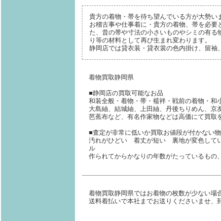
貴方の着物・帯を待ち望んでいる方が大勢い
お稽古事や仕事着に・貴方の着物、帯を必要
た、昔の帯や寸法の小さいものやシミの有る
り等の材料として再び生まれ変わります。
静岡店では貸衣装・貸衣裳の色内掛け、留袖
着物買取静岡県
■静岡店の買取可能なお品
和装全般・着物・帯・襦袢・戦前の着物・和
大島紬、結城紬、上田紬、丹後ちりめん、京
芭蕉布など、有名作家物などは高価にて買取
■査定が非常に低いか買取お値段が付かない物
汚れがひどい 着丈が短い 裏地が変色して
ル
作られてからかなりの年数がたっているもの
着物買取静岡県ではお着物の枚数が少ない場
送料着払いで本社までお送りくださいませ、