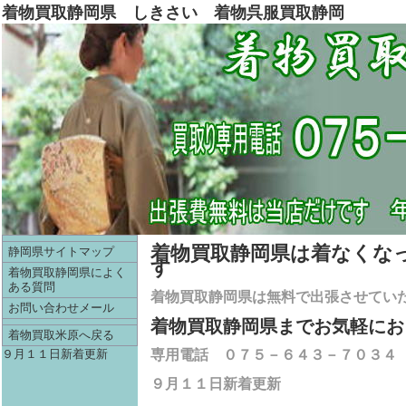
着物買取静岡県 しきさい 着物呉服買取静岡
着物買取静岡県は着なくな
静岡県サイトマップ
す
着物買取静岡県によく
ある質問
着物買取静岡県
は無料で出張させてい
お問い合わせメール
着物買取静岡県までお気軽にお
着物買取米原へ戻る
９月１１日新着更新
専用電話 ０７５－６４３－７０３４
９月１１日新着更新