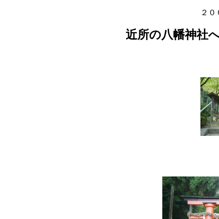
２０
近所の八幡神社