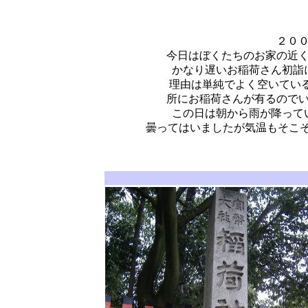
２０
今日はぼくたちのお家の近
かなり遅いお稲荷さん初詣
理由は単純でよく空いてい
所にお稲荷さんが有るので
この日は朝から雨が降って
曇ってはいましたが気温もそこ
,