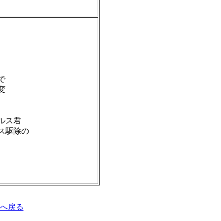
で
変
ルス君
ス駆除の
Pへ戻る