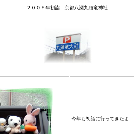
２００５年初詣 京都八瀬九頭竜神社
今年も初詣に行ってきたよ