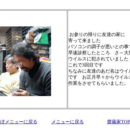
お参りの帰りに友達の家に
寄って来ました
パソコンの調子が悪いとの事
早速診察したところ さ～大
ウイルスに犯されていました
これで3回目です
ちなみに友達のあだ名はウイ
です お正月早々からウイル
作業をさせてもらいました。
んぽメニューに戻る
メニューに戻る
齋藤家TO