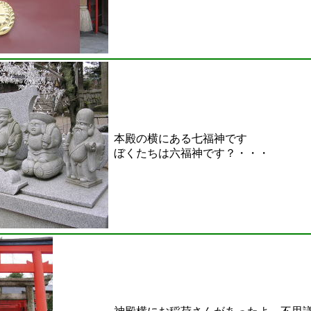
本殿の横にある七福神です
ぼくたちは六福神です？・・・