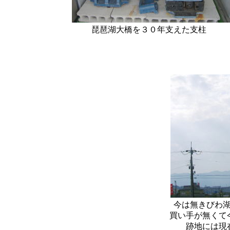
琵琶湖大橋を３０年支えた支柱 
今は無きびわ
買い手が無くて
跡地には現